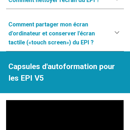
Comment nettoyer l'écran du EPI ?
Comment
partager mon écran
d'ordinateur et conserver l'écran
tactile («touch screen») du EPI ?
Capsules d'autoformation pour
les EPI V5